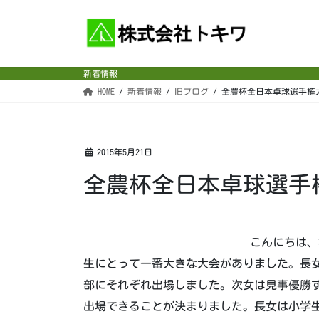
コ
ナ
ン
ビ
テ
ゲ
ン
ー
新着情報
ツ
シ
HOME
新着情報
旧ブログ
全農杯全日本卓球選手権
へ
ョ
ス
ン
キ
に
ッ
移
2015年5月21日
プ
動
全農杯全日本卓球選手
こんにちは、
生にとって一番大きな大会がありました。長
部にそれぞれ出場しました。次女は見事優勝
出場できることが決まりました。長女は小学