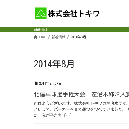
コ
ナ
ン
ビ
テ
ゲ
ン
ー
新着情報
ツ
シ
HOME
新着情報
2014年8月
へ
ョ
ス
ン
キ
に
ッ
移
2014年8月
プ
動
2014年8月27日
北信卓球選手権大会 左治木姉妹入
おはようございます。株式会社トキワの左治木です
といって、パーカーを着て朝食を食べていました。
た。我が子たち […]