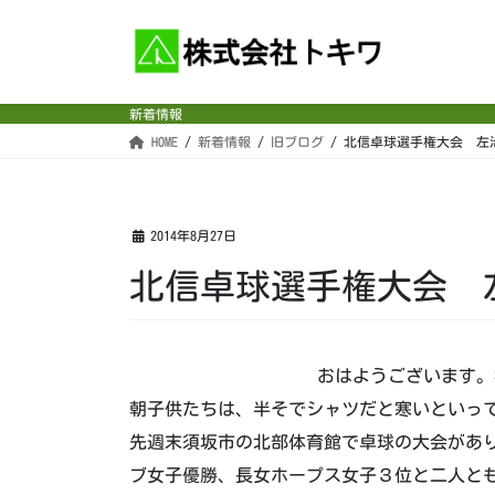
コ
ナ
ン
ビ
テ
ゲ
ン
ー
新着情報
ツ
シ
HOME
新着情報
旧ブログ
北信卓球選手権大会 左
へ
ョ
ス
ン
キ
に
ッ
移
2014年8月27日
プ
動
北信卓球選手権大会 
おはようございます。
朝子供たちは、半そでシャツだと寒いといっ
先週末須坂市の北部体育館で卓球の大会があ
ブ女子優勝、長女ホープス女子３位と二人と