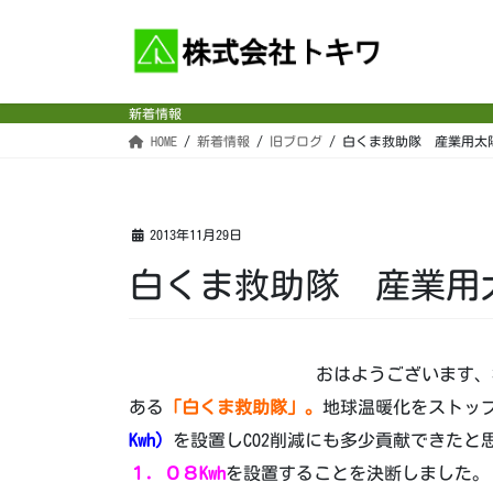
コ
ナ
ン
ビ
テ
ゲ
ン
ー
新着情報
ツ
シ
HOME
新着情報
旧ブログ
白くま救助隊 産業用太
へ
ョ
ス
ン
キ
に
ッ
移
2013年11月29日
プ
動
白くま救助隊 産業用
おはようございます、
ある
「白くま救助隊」。
地球温暖化をストッ
Kwh）
を設置しCO2削減にも多少貢献できたと
１．０８Kwh
を設置することを決断しました。