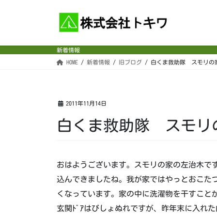
コ
ナ
ン
ビ
テ
ゲ
ン
ー
新着情報
ツ
シ
HOME
新着情報
旧ブログ
白くま救助隊 スモリの
へ
ョ
ス
ン
キ
に
ッ
移
2011年11月14日
プ
動
白くま救助隊 スモリ
おはようございます。スモリの家の左治木です
込んできましたね。我が家ではやっとおこた
くなっています。家の中に洗濯物を干すこと
玄関ﾄﾞｱはびしょぬれですが、昨年末に入れ