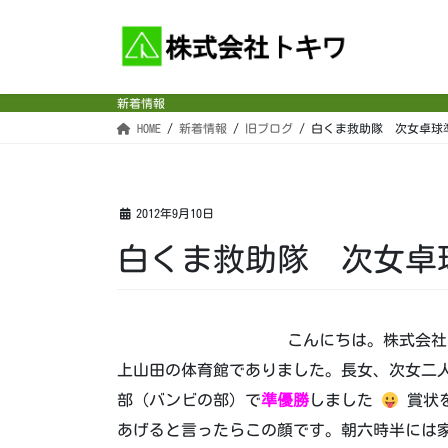
コ
ナ
ン
ビ
テ
ゲ
ン
ー
新着情報
ツ
シ
HOME
新着情報
旧ブログ
白くま救助隊 次女卓球
へ
ョ
ス
ン
キ
に
ッ
移
2012年9月10日
プ
動
白くま救助隊 次女卓
こんにちは。株式会社
上山田の体育館でありました。長女、次女二
部（バンビの部）で
準優勝
しました
賞状
あげると言ったらこの顔です。朝六時半には