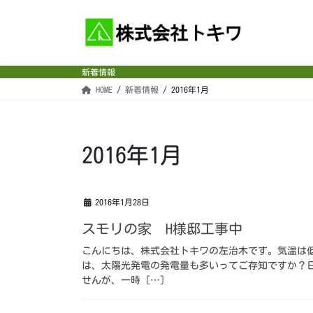
コ
ナ
ン
ビ
テ
ゲ
ン
ー
新着情報
ツ
シ
HOME
新着情報
2016年1月
へ
ョ
ス
ン
キ
に
ッ
移
2016年1月
プ
動
2016年1月28日
スモリの家 H様邸工事中
こんにちは、株式会社トキワの左治木です。気温は
は、太陽光発電の発電量も多いってご存知ですか？
せんが、一時 […]