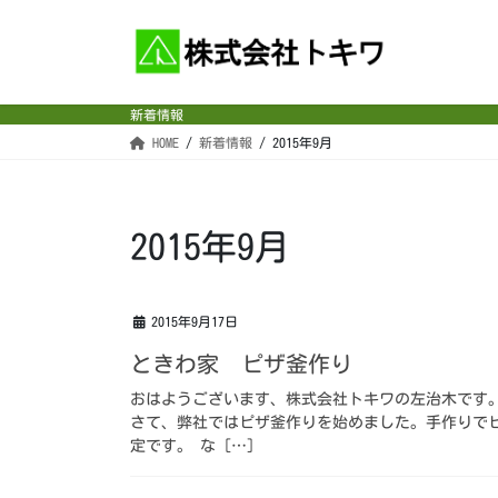
コ
ナ
ン
ビ
テ
ゲ
ン
ー
新着情報
ツ
シ
HOME
新着情報
2015年9月
へ
ョ
ス
ン
キ
に
ッ
移
2015年9月
プ
動
2015年9月17日
ときわ家 ピザ釜作り
おはようございます、株式会社トキワの左治木です
さて、弊社ではピザ釜作りを始めました。手作りで
定です。 な […]