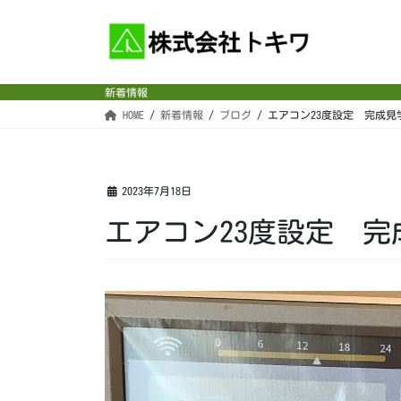
コ
ナ
ン
ビ
テ
ゲ
ン
ー
新着情報
ツ
シ
HOME
新着情報
ブログ
エアコン23度設定 完成見
へ
ョ
ス
ン
キ
に
ッ
移
2023年7月18日
プ
動
エアコン23度設定 完