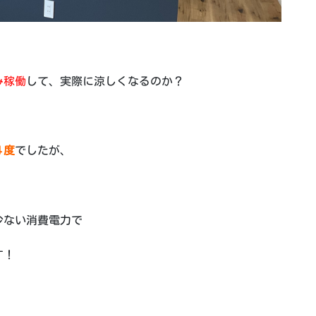
み稼働
して、実際に涼しくなるのか？
４度
でしたが、
少ない消費電力で
す！