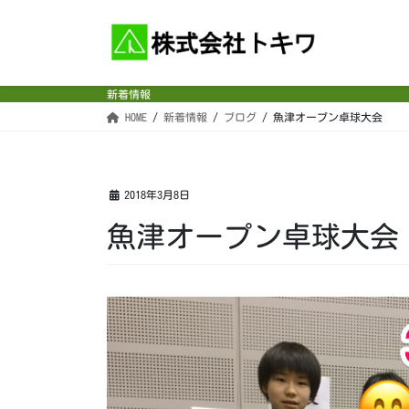
コ
ナ
ン
ビ
テ
ゲ
ン
ー
新着情報
ツ
シ
HOME
新着情報
ブログ
魚津オープン卓球大会
へ
ョ
ス
ン
キ
に
ッ
移
2018年3月8日
プ
動
魚津オープン卓球大会