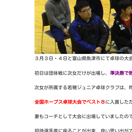
３月３日・４日と富山県魚津市にて卓球の大
初日は団体戦に次女だけが出場し、
準決勝で
次女が所属する若穂ジュニア卓球クラブは、
全国ホープス卓球大会でベスト８
に入賞した
妻もコーチとして大会に出場していましたの
招待選手席に座ることが出来、良い思い出ができま