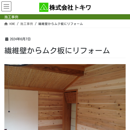
コ
ナ
ン
ビ
テ
ゲ
施工事例
ン
ー
HOME
施工事例
繊維壁からムク板にリフォーム
ツ
シ
へ
ョ
ス
ン
2024年6月7日
キ
に
繊維壁からムク板にリフォーム
ッ
移
プ
動