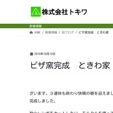
コ
ナ
ン
ビ
テ
ゲ
ン
ー
新着情報
ツ
シ
HOME
新着情報
旧ブログ
ピザ窯完成 ときわ家
へ
ョ
ス
ン
キ
に
ッ
移
2015年10月13日
プ
動
ピザ窯完成 ときわ家
ざいます。３連休も終わり快晴の朝を迎えま
完成しました。