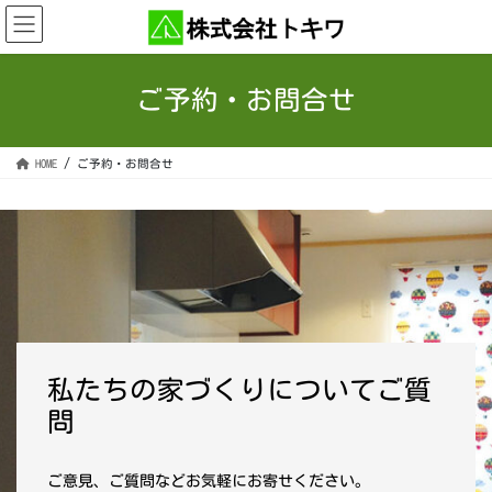
コ
ナ
ン
ビ
テ
ゲ
ン
ー
ご予約・お問合せ
ツ
シ
へ
ョ
ス
ン
HOME
ご予約・お問合せ
キ
に
ッ
移
プ
動
私たちの家づくりについてご質
問
ご意見、ご質問などお気軽にお寄せください。