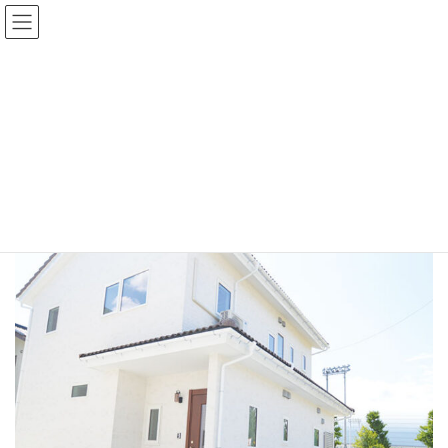
コ
ナ
ン
ビ
テ
ゲ
施工事例
ン
ー
HOME
施工事例
明るさにこだわった家
ツ
シ
へ
ョ
ス
ン
2024年6月27日
キ
に
明るさにこだわった家
ッ
移
プ
動